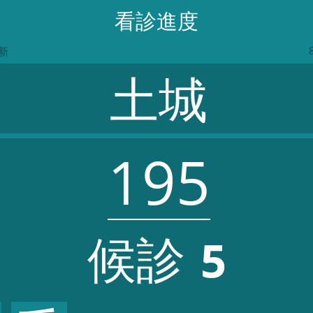
看診進度
新
土城
195
候診
5